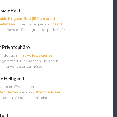
gsize-Bett
ble Kingsize-Bett (180 cm breit)
,
atratzen
in den Härtegraden
H3 und
d höchsten Schlafgenuss – perfekt für
e Privatsphäre
ndet sich Ihr
stilvolles, eigenes
 garantiert. Hier können Sie sich in
immer verlassen zu müssen.
e Helligkeit
t
und eröffnen einen
ten Garten
und das
glitzernde Meer
.
d lassen Sie den Tag mit einem
fort