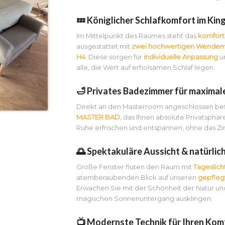
💤 Königlicher Schlafkomfort im Kin
Im Mittelpunkt des Raumes steht das
komforta
ausgestattet mit
zwei hochwertigen Wendem
H4
. Diese sorgen für
individuelle Anpassung
un
alle, die Wert auf erholsamen Schlaf legen.
🛁 Privates Badezimmer für maximal
Direkt an den Masterroom angeschlossen befi
MASTER BAD
, das Ihnen absolute Privatsphäre
Ruhe erfrischen und entspannen, ohne das Z
🌅 Spektakuläre Aussicht & natürlich
Große Fenster fluten den Raum mit
Tageslich
atemberaubenden Blick auf unseren
gepfleg
Erwachen Sie mit der Schönheit der Natur un
magischen Sonnenuntergang ausklingen.
📺 Modernste Technik für Ihren Kom