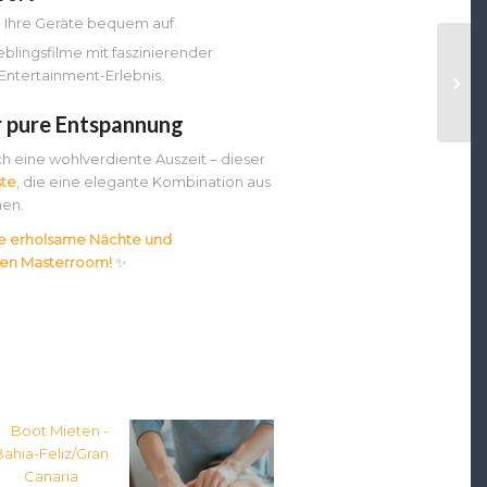
e Ihre Geräte bequem auf.
eblingsfilme mit faszinierender
Entertainment-Erlebnis.
ür pure Entspannung
h eine wohlverdiente Auszeit – dieser
ste
, die eine elegante Kombination aus
hen.
ie erholsame Nächte und
ven Masterroom!
✨