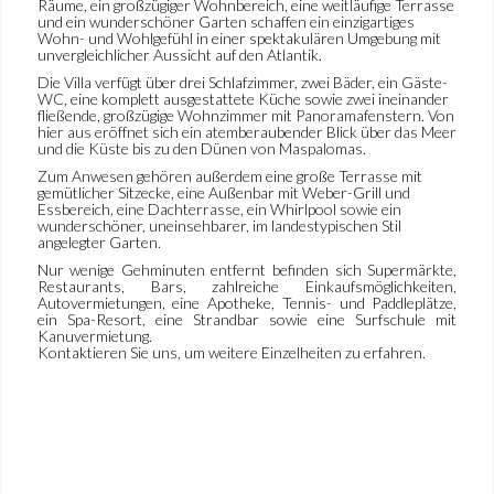
Räume, ein großzügiger Wohnbereich, eine weitläufige Terrasse
und ein wunderschöner Garten schaffen ein einzigartiges
Wohn- und Wohlgefühl in einer spektakulären Umgebung mit
unvergleichlicher Aussicht auf den Atlantik.
Die Villa verfügt über drei Schlafzimmer, zwei Bäder, ein Gäste-
WC, eine komplett ausgestattete Küche sowie zwei ineinander
fließende, großzügige Wohnzimmer mit Panoramafenstern. Von
hier aus eröffnet sich ein atemberaubender Blick über das Meer
und die Küste bis zu den Dünen von Maspalomas.
Zum Anwesen gehören außerdem eine große Terrasse mit
gemütlicher Sitzecke, eine Außenbar mit Weber-Grill und
Essbereich, eine Dachterrasse, ein Whirlpool sowie ein
wunderschöner, uneinsehbarer, im landestypischen Stil
angelegter Garten.
Nur wenige Gehminuten entfernt befinden sich Supermärkte,
Restaurants, Bars, zahlreiche Einkaufsmöglichkeiten,
Autovermietungen, eine Apotheke, Tennis- und Paddleplätze,
ein Spa-Resort, eine Strandbar sowie eine Surfschule mit
Kanuvermietung.
Kontaktieren Sie uns, um weitere Einzelheiten zu erfahren.