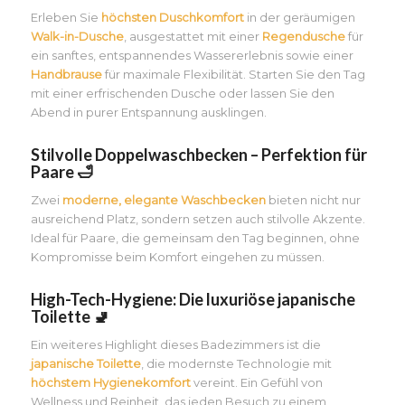
Erleben Sie
höchsten Duschkomfort
in der geräumigen
Walk-in-Dusche
, ausgestattet mit einer
Regendusche
für
ein sanftes, entspannendes Wassererlebnis sowie einer
Handbrause
für maximale Flexibilität. Starten Sie den Tag
mit einer erfrischenden Dusche oder lassen Sie den
Abend in purer Entspannung ausklingen.
Stilvolle Doppelwaschbecken – Perfektion für
Paare 🛁
Zwei
moderne, elegante Waschbecken
bieten nicht nur
ausreichend Platz, sondern setzen auch stilvolle Akzente.
Ideal für Paare, die gemeinsam den Tag beginnen, ohne
Kompromisse beim Komfort eingehen zu müssen.
High-Tech-Hygiene: Die luxuriöse japanische
Toilette 🚽
Ein weiteres Highlight dieses Badezimmers ist die
japanische Toilette
, die modernste Technologie mit
höchstem Hygienekomfort
vereint. Ein Gefühl von
Wellness und Reinheit, das jeden Besuch zu einem