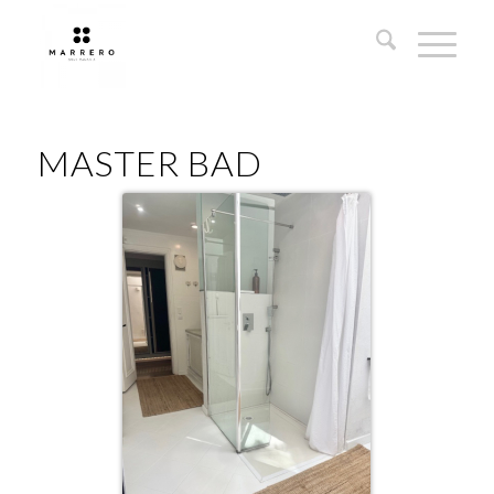
MASTER BAD
MasterBad